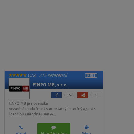
215 referencií
(5/5)
FINPO MB, s.r.o.
152
0
FINPO MB je slovenská
nezávislá spoločnosť-samostatný finančný agent s
licenciou Národnej Banky…
Volať
Napíšte nám
Web