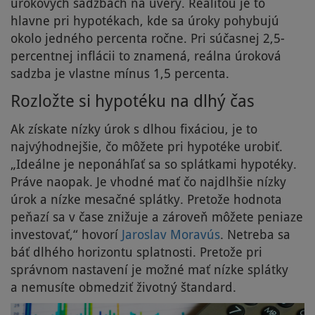
úrokových sadzbách na úvery. Realitou je to
hlavne pri hypotékach, kde sa úroky pohybujú
okolo jedného percenta ročne. Pri súčasnej 2,5-
percentnej inflácii to znamená, reálna úroková
sadzba je vlastne mínus 1,5 percenta.
Rozložte si hypotéku na dlhý čas
Ak získate nízky úrok s dlhou fixáciou, je to
najvýhodnejšie, čo môžete pri hypotéke urobiť.
„Ideálne je neponáhľať sa so splátkami hypotéky.
Práve naopak. Je vhodné mať čo najdlhšie nízky
úrok a nízke mesačné splátky. Pretože hodnota
peňazí sa v čase znižuje a zároveň môžete peniaze
investovať,“ hovorí
Jaroslav Moravús
. Netreba sa
báť dlhého horizontu splatnosti. Pretože pri
správnom nastavení je možné mať nízke splátky
a nemusíte obmedziť životný štandard.