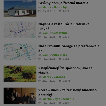
Pasívny dom je životná filozofia
od
Marek
v
Dom a byt
23.08.2014
8999
Najlepšia reštaurácia Bratislava
Hlavná…
od
Domi
v
Cestovanie
15.01.2026
2578
Naša ProSkills Garage sa presťahovala
do…
od
Domi
v
Auto-moto
16.03.2026
3082
5 najúčinnejších spôsobov, ako sa
zbaviť…
od
Marek
v
Záhrada
25.01.2020
26978
Včera – dnes – zajtra: nový hudobno-
poetický…
od
Martin Chyla
v
Umenie
15.01.2026
2530