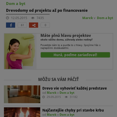
Dom a byt
Drevodomy od projektu až po financovanie
12.05.2015
7435
Marek
v
Dom a byt
61
0
Máte plnú hlavu projektov
okolo vášho domu, záhrady alebo rodiny?
Povedzte nám to a pusťte to z hlavy. Spojíme Vás s
najlepšími dodávateľmi.
Hurá, poďme zariaďovať!
MÔŽU SA VÁM PÁČIŤ
Drevo vie vyhovieť každej predstave
od
Marek
v
Dom a byt
29.09.2015
31182
Najčastejšie chyby pri stavbe krbu
od
Marek
v
Dom a byt