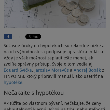
1
Súčasné úroky na hypotékach sú rekordne nízke a
na ich výhodnosti sa podpisuje aj rastúca inflácia.
Vždy je však možnosť zaplatiť ešte menej, ak
zvolíte správny prístup. Svoje o tom vedia aj
Eduard Svíčka
,
Jaroslav Moravús
a
Andrej Bobák
z
FINPO MB, ktorý pripravili manuál, ako ušetriť na
hypotéke
.
Nečakajte s hypotékou
Ak túžite po vlastnom bývaní, nečakajte, že ceny
nehnuteľností klesnú. Vývoj na trhu nehnuteľnosti