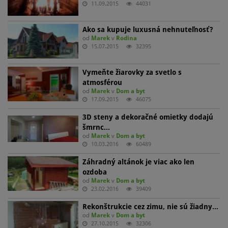
11.09.2015
44031
Ako sa kupuje luxusná nehnuteľnosť?
od
Marek
v
Rodina
15.07.2015
32395
Vymeňte žiarovky za svetlo s
atmosférou
od
Marek
v
Dom a byt
17.09.2015
46075
3D steny a dekoračné omietky dodajú
šmrnc…
od
Marek
v
Dom a byt
10.03.2016
60489
Záhradný altánok je viac ako len
ozdoba
od
Marek
v
Dom a byt
23.02.2016
39409
Rekonštrukcie cez zimu, nie sú žiadny…
od
Marek
v
Dom a byt
27.10.2015
32306