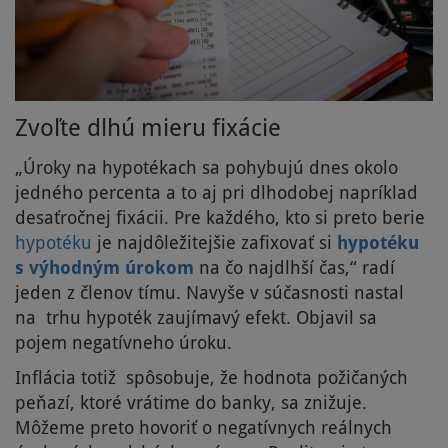
Zvoľte dlhú mieru fixácie
„Úroky na hypotékach sa pohybujú dnes okolo
jedného percenta a to aj pri dlhodobej napríklad
desaťročnej fixácii. Pre každého, kto si preto berie
hypotéku
je najdôležitejšie zafixovať si
hypotéku
s výhodným úrokom
na čo najdlhší čas,“ radí
jeden z členov tímu. Navyše v súčasnosti nastal
na trhu hypoték zaujímavý efekt. Objavil sa
pojem negatívneho úroku.
Inflácia totiž spôsobuje, že hodnota požičaných
peňazí, ktoré vrátime do banky, sa znižuje.
Môžeme preto hovoriť o negatívnych reálnych