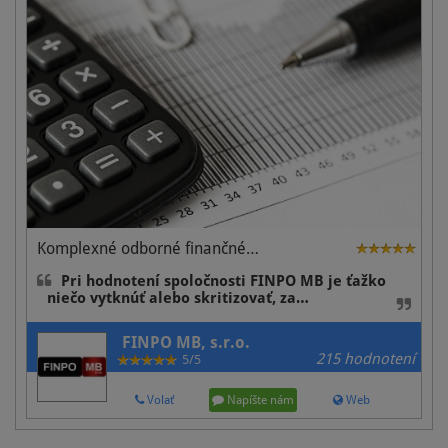
Komplexné odborné finančné…
Pri hodnotení spoločnosti FINPO MB je ťažko
niečo vytknúť alebo skritizovať, za…
FINPO MB, s.r.o.
215 hodnotení
5/5
Volať
Napíšte nám
Web