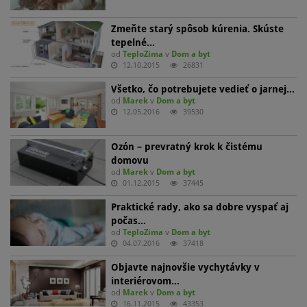
Zmeňte starý spôsob kúrenia. Skúste
tepelné…
od
TeploZima
v
Dom a byt
12.10.2015
26831
Všetko, čo potrebujete vedieť o jarnej…
od
Marek
v
Dom a byt
12.05.2016
39530
Ozón – prevratný krok k čistému
domovu
od
Marek
v
Dom a byt
01.12.2015
37445
Praktické rady, ako sa dobre vyspať aj
počas…
od
TeploZima
v
Dom a byt
04.07.2016
37418
Objavte najnovšie vychytávky v
interiérovom…
od
Marek
v
Dom a byt
16.11.2015
43353