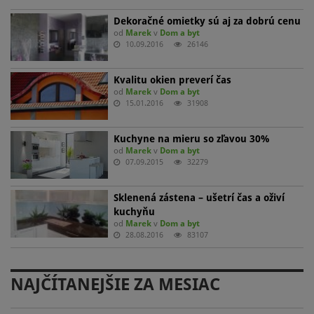
Dekoračné omietky sú aj za dobrú cenu
od
Marek
v
Dom a byt
10.09.2016
26146
Kvalitu okien preverí čas
od
Marek
v
Dom a byt
15.01.2016
31908
Kuchyne na mieru so zľavou 30%
od
Marek
v
Dom a byt
07.09.2015
32279
Sklenená zástena – ušetrí čas a oživí
kuchyňu
od
Marek
v
Dom a byt
28.08.2016
83107
NAJČÍTANEJŠIE ZA MESIAC