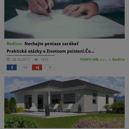
Rodina:
Nechajte peniaze zarábať
Praktické otázky o životnom poistení.Čo…
28.10.2017
7435
FINPO MB, s.r…
v
Rodina
125
0