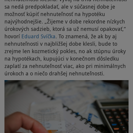
sa nedá predpokladať, ale v súčasnej dobe je
možnosť kúpiť nehnuteľnosť na hypotéku
najvýhodnejšie. „Žijeme v dobe rekordne nízkych
úrokových sadzieb, ktorá sa už nemusí opakovať,“
hovorí
Eduard Svíčka
. To znamená, že ak by aj
nehnuteľnosti v najbližšej dobe klesli, bude to
zrejme len kozmetický pokles, no ak stúpnu úroky
na hypotékach, kupujúci v konečnom dôsledku
zaplatí za nehnuteľnosť viac, ako pri minimálnych
úrokoch a o niečo drahšej nehnuteľnosti.