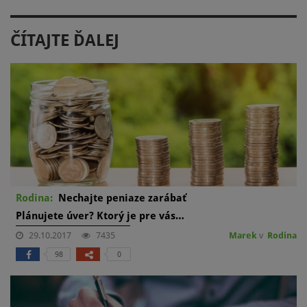
ČÍTAJTE ĎALEJ
Rodina:
Nechajte peniaze zarábať
Plánujete úver? Ktorý je pre vás…
29.10.2017
7435
Marek
v
Rodina
98
0