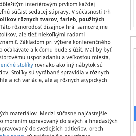
 dôležitým interiérovým prvkom každej
eľnú súčasť sedacej súpravy. V súčasnosti trh
líkov rôznych tvarov, farieb, použitých
 Táto rôznorodosť dizajnov hrá samozrejme
líkov, ale tiež niekoľkými radami
oznámiť. Základom pri výbere konferenčného
ho očakávate a k čomu bude slúžiť. Mal by byť
estorovému usporiadaniu a veľkosťou miesta,
enčné stolíky
rovnako ako iný nábytok sú
v. Stolíky sú vyrábané spravidla v rôznych
le a ich variácie, ale aj rôznych atypických
ých materiálov. Medzi súčasne najčastejšie
bo morením upravovaný do sivých a hnedastých
pravovaný do svetlejších odtieňov, orech