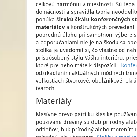
celkovú harmóniu v miestnosti. Sú teda
domácnosti a spravidla tvoria neoddelit
ponúka
širokú škálu konferenčných sto
materiálov
a konštrukčných prevedení.
poprednú úlohu pri samotnom výbere sto
a odporúčaniami nie je na škodu sa ob
stolíka je uvedomiť si, čo vlastne od ne
prispôsobený štýlu Vášho interiéru, pri
ktoré pre neho máte k dispozícii.
Konfer
odzrkadlením aktuálnych módnych trendo
veľkostiach štvorcové, obdĺžnikové, okrúh
tvaroch.
Materiály
Masívne drevo patrí ku klasike používan
používané dreviny sú dub prírodný ale
odtieňov, buk prírodný alebo morením u