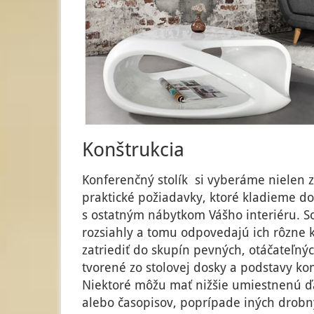
Konštrukcia
Konferenčný stolík si vyberáme nielen z
praktické požiadavky, ktoré kladieme d
s ostatným nábytkom Vášho interiéru. So
rozsiahly a tomu odpovedajú ich rôzne k
zatriediť do skupín pevných, otáčateľný
tvorené zo stolovej dosky a podstavy ko
Niektoré môžu mať nižšie umiestnenú ďa
alebo časopisov, poprípade iných drobný