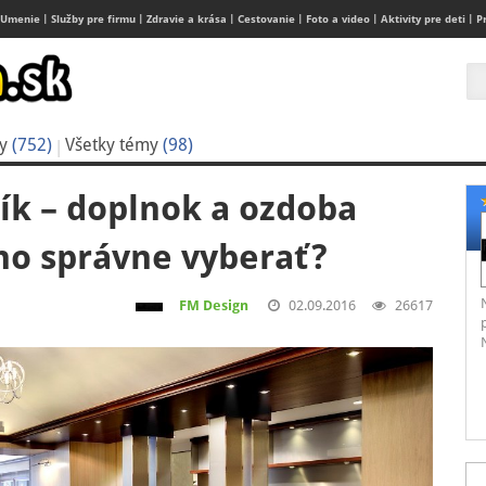
Umenie
Služby pre firmu
Zdravie a krása
Cestovanie
Foto a video
Aktivity pre deti
P
ky
(752)
Všetky témy
(98)
ík – doplnok a ozdoba
 ho správne vyberať?
FM Design
02.09.2016
26617