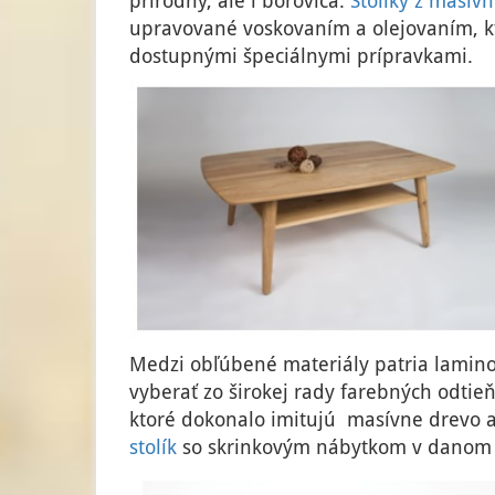
prírodný, ale i borovica.
Stolíky z masív
upravované voskovaním a olejovaním, k
dostupnými špeciálnymi prípravkami.
Medzi obľúbené materiály patria lamin
vyberať zo širokej rady farebných odtie
ktoré dokonalo imitujú masívne drevo 
stolík
so skrinkovým nábytkom v danom i