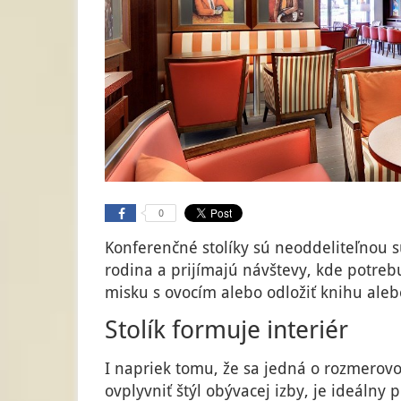
0
Konferenčné stolíky sú neoddeliteľnou s
rodina a prijímajú návštevy, kde potreb
misku s ovocím alebo odložiť knihu alebo
Stolík formuje interiér
I napriek tomu, že sa jedná o rozmero
ovplyvniť štýl obývacej izby, je ideálny