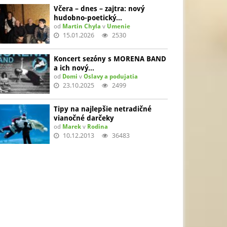
Včera – dnes – zajtra: nový
hudobno-poetický…
od
Martin Chyla
v
Umenie
15.01.2026
2530
Koncert sezóny s MORENA BAND
a ich nový…
od
Domi
v
Oslavy a podujatia
23.10.2025
2499
Tipy na najlepšie netradičné
vianočné darčeky
od
Marek
v
Rodina
10.12.2013
36483