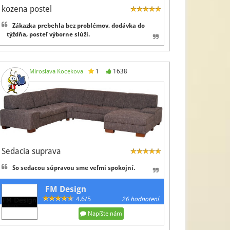
kozena postel
Zákazka prebehla bez problémov, dodávka do
týždňa, posteľ výborne slúži.
Miroslava Kocekova
1
1638
Sedacia suprava
So sedacou súpravou sme veľmi spokojní.
FM Design
4.6/5
26 hodnotení
Napíšte nám