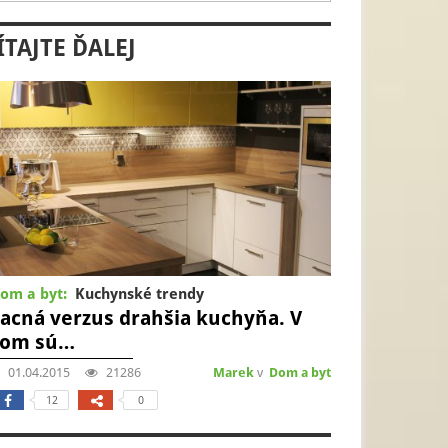
ÍTAJTE ĎALEJ
om a byt:
Kuchynské trendy
acná verzus drahšia kuchyňa. V
čom sú…
01.04.2015
21286
Marek
v
Dom a byt
12
0