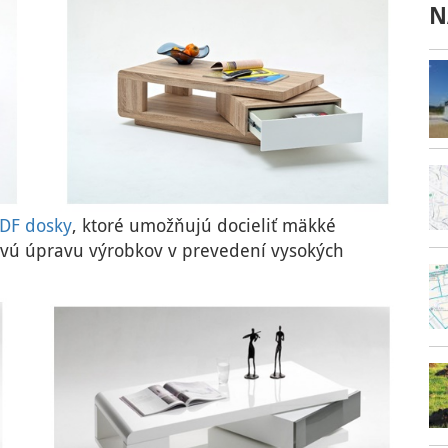
N
DF dosky
, ktoré umožňujú docieliť mäkké
ovú úpravu výrobkov v prevedení vysokých