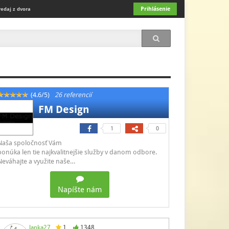
Prihlásenie
redaj z dvora
(4.6/5)
26 referencií
FM Design
1
0
Naša spoločnosť Vám
ponúka len tie najkvalitnejšie služby v danom odbore.
Neváhajte a využite naše…
Napíšte nám
Janka27
1
1348