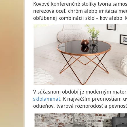
Kovové konferenčné stolíky tvoria samos
nerezová oceľ, chróm alebo imitácia med
obľúbenej kombinácii sklo – kov alebo 
V súčasnom období je moderným materi
sklolaminát
. K najväčším prednostiam u
odtieňov, tvarová rôznorodosť a pevnosť