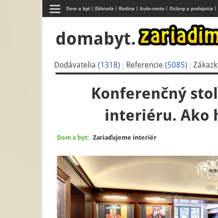
Dom a byt
Záhrada
Rodina
Auto-moto
Oslavy a podujatia
domabyt.
Dodávatelia
(1318)
Referencie
(5085)
Zákaz
Konferenčný stol
interiéru. Ako
Dom a byt:
Zariaďujeme interiér