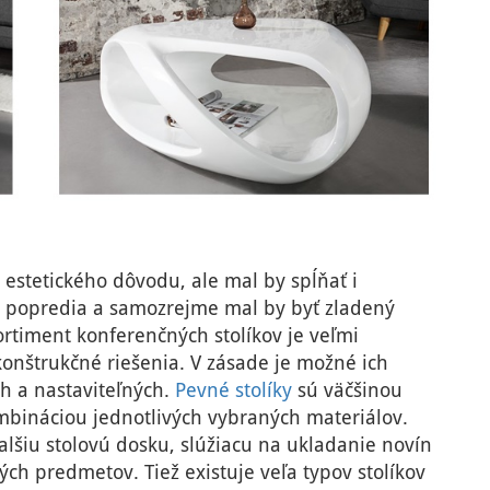
 estetického dôvodu, ale mal by spĺňať i
o popredia a samozrejme mal by byť zladený
rtiment konferenčných stolíkov je veľmi
onštrukčné riešenia. V zásade je možné ich
ch a nastaviteľných.
Pevné stolíky
sú väčšinou
mbináciou jednotlivých vybraných materiálov.
lšiu stolovú dosku, slúžiacu na ukladanie novín
ch predmetov. Tiež existuje veľa typov stolíkov