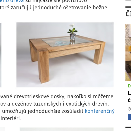
neho dreva
sú najčastejšie povrchovo
toré zaručujú jednoduché ošetrovanie bežne
Č
D
L
ované drevotrieskové dosky, nakoľko si môžeme
ňov a dezénov tuzemských i exotických drevín,
a umožňujú jednoduchšie zosúladiť
konferenčný
nteriéri.