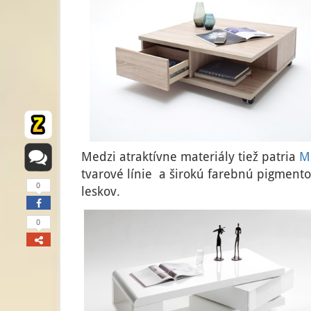
Medzi atraktívne materiály tiež patria
M
tvarové línie a širokú farebnú pigment
0
leskov.
0