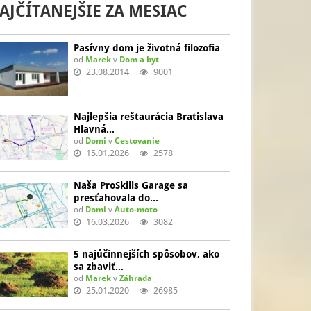
AJČÍTANEJŠIE ZA MESIAC
Pasívny dom je životná filozofia
od
Marek
v
Dom a byt
23.08.2014
9001
Najlepšia reštaurácia Bratislava
Hlavná…
od
Domi
v
Cestovanie
15.01.2026
2578
Naša ProSkills Garage sa
presťahovala do…
od
Domi
v
Auto-moto
16.03.2026
3082
5 najúčinnejších spôsobov, ako
sa zbaviť…
od
Marek
v
Záhrada
25.01.2020
26985