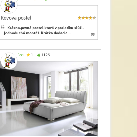
Kovova postel
Krásna,pevná postel,ktorá v poriadku slúži.
Jednoduchá montáž. Krátka dodacia…
Feri
1
1126