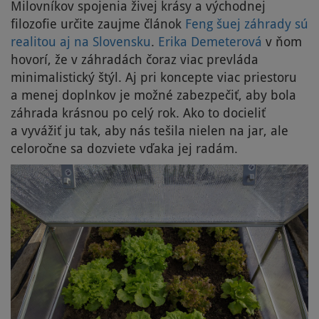
Milovníkov spojenia živej krásy a východnej
filozofie určite zaujme článok
Feng šuej záhrady sú
realitou aj na Slovensku
.
Erika Demeterová
v ňom
hovorí, že v záhradách čoraz viac prevláda
minimalistický štýl. Aj pri koncepte viac priestoru
a menej doplnkov je možné zabezpečiť, aby bola
záhrada krásnou po celý rok. Ako to docieliť
a vyvážiť ju tak, aby nás tešila nielen na jar, ale
celoročne sa dozviete vďaka jej radám.