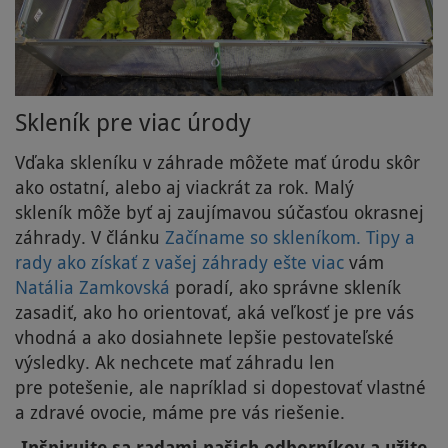
Skleník pre viac úrody
Vďaka skleníku v záhrade môžete mať úrodu skôr
ako ostatní, alebo aj viackrát za rok. Malý
skleník môže byť aj zaujímavou súčasťou okrasnej
záhrady. V článku
Začíname so skleníkom. Tipy a
rady ako získať z vašej záhrady ešte viac
vám
Natália Zamkovská
poradí, ako správne skleník
zasadiť, ako ho orientovať, aká veľkosť je pre vás
vhodná a ako dosiahnete lepšie pestovateľské
výsledky. Ak nechcete mať záhradu len
pre potešenie, ale napríklad si dopestovať vlastné
a zdravé ovocie, máme pre vás riešenie.
Inšpirujte sa radami našich odborníkov a užite