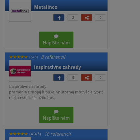
Metalinox
2
0
Napíšte nám
8 referencií
(5/5)
inspirativne zahrady
0
0
Inšpiratívne záhrady
pramenia z mojej hlbokej vnútornej motivácie tvoriť
niečo estetické, užitočné…
Napíšte nám
16 referencií
(4.9/5)