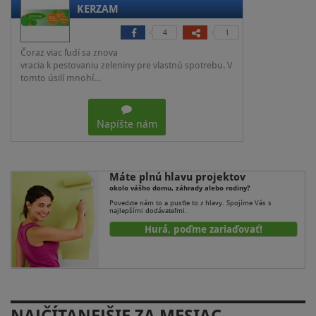
KERZAM
4
1
Čoraz viac ľudí sa znova
vracia k pestovaniu zeleniny pre vlastnú spotrebu. V
tomto úsilí mnohí…
Napíšte nám
Máte plnú hlavu projektov
okolo vášho domu, záhrady alebo rodiny?
Povedzte nám to a pusťte to z hlavy. Spojíme Vás s
najlepšími dodávateľmi.
Hurá, poďme zariaďovať!
NAJČÍTANEJŠIE ZA MESIAC