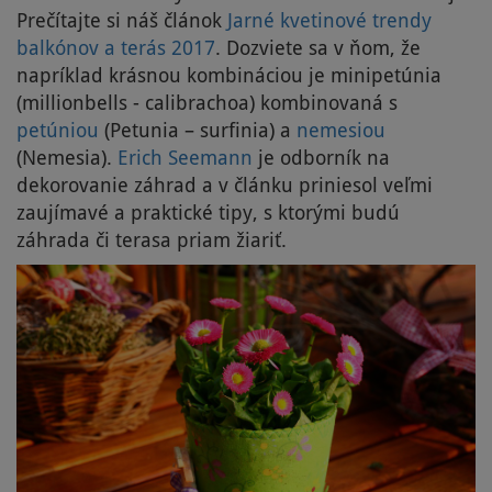
Prečítajte si náš článok
Jarné kvetinové trendy
balkónov a terás 2017
. Dozviete sa v ňom, že
napríklad krásnou kombináciou je minipetúnia
(millionbells - calibrachoa) kombinovaná s
petúniou
(Petunia – surfinia) a
nemesiou
(Nemesia).
Erich Seemann
je odborník na
dekorovanie záhrad a v článku priniesol veľmi
zaujímavé a praktické tipy, s ktorými budú
záhrada či terasa priam žiariť.