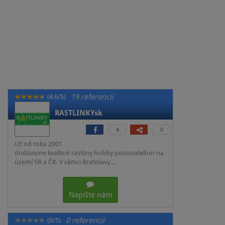
19 referencií
(4.6/5)
RASTLINKYsk
4
0
Už od roku 2001
dodávame kvalitné rastliny hobby pestovateľom na
území SR a ČR. V rámci Bratislavy…
Napíšte nám
0 referencií
(0/5)