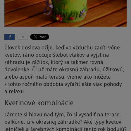
0
Človek doslova ožije, keď vo vzduchu zacíti vône
kvetov, ráno počuje štebot vtákov a vyjsť na
záhradu je zážitok, ktorý sa takmer rovná
dovolenke. Či už máte okrasnú záhradu, úžitkovú,
alebo aspoň malú terasu, vieme ako môžete
z tohto ročného obdobia vyťažiť ešte viac pohody
a relaxu.
Kvetinové kombinácie
Lámete si hlavu nad tým, čo si vysadiť na terase,
balkóne, či v okrasnej záhradke? Aké typy kvetov,
letničiek a farebných kombinácií tento rok bodujú?