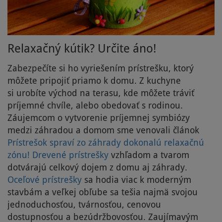
Relaxačný kútik? Určite áno!
Zabezpečíte si ho vyriešením prístrešku, ktorý
môžete pripojiť priamo k domu. Z kuchyne
si urobíte východ na terasu, kde môžete tráviť
príjemné chvíle, alebo obedovať s rodinou.
Záujemcom o vytvorenie príjemnej symbiózy
medzi záhradou a domom sme venovali článok
Prístrešok spraví zo záhrady dokonalú relaxačnú
zónu!
Drevené prístrešky
vzhľadom a tvarom
dotvárajú celkový dojem z domu aj záhrady.
Oceľové prístrešky
sa hodia viac k moderným
stavbám a veľkej obľube sa tešia najmä svojou
jednoduchosťou, tvárnosťou, cenovou
dostupnosťou a bezúdržbovosťou. Zaujímavým